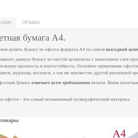
САНИЕ
ОТЗЫВЫ
тная бумага А4.
аем купить бумагу из офсета формата А4 по самой
выгодной цен
ливают данную бумагу из чистой целлюлозы с нанесением слоя про
тельную прочность и влагостойкость. Основное применение офсетно
книги, журналы, каталоги, а так же множество другой рекламной пр
сетная бумага
отвечает всем требованиям
печати. Ваши печатные
.
из офсете - это самый незаменимый полиграфический материал.
 товары