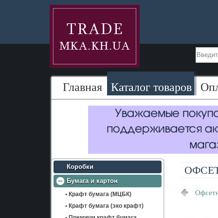
Главная
Каталог товаров
Оп
Коробки
ОФСЕТ
Бумага и картон
Офсетн
• Крафт бумага (МЦБК)
• Крафт бумага (эко крафт)
• Премиум крафт бумага