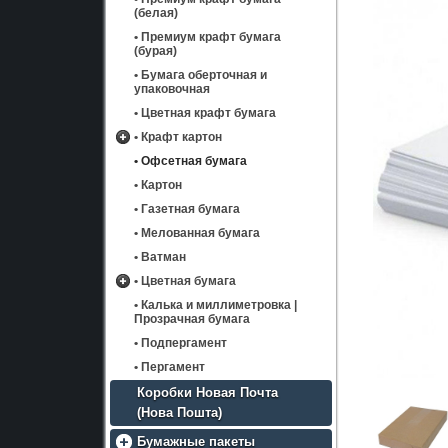
(белая)
• Премиум крафт бумага
(бурая)
• Бумага оберточная и
упаковочная
• Цветная крафт бумага
• Крафт картон
• Офсетная бумага
Крафт картон "SmurfitKappa"
170 г/м2
• Картон
Крафт картон "SmurfitKappa"
400 г/м2
• Газетная бумага
Крафт картон "SmurfitKappa"
• Мелованная бумага
115 г/м2
• Ватман
Крафт картон "SmurfitKappa"
225 г/м2
• Цветная бумага
Крафт картон "SmurfitKappa"
• Калька и миллиметровка |
Цветная бумага Spectra color
275 г/м2
Прозрачная бумага
Цветная бумага Maestro Color
Цветная бумага Spectra
Крафт картон "SmurfitKappa"
color A4
• Подпергамент
300 г/м2
• Цветная бумага Maestro
Цветная бумага Spectra
Color A3
• Пергамент
color A3
• Цветная бумага Maestro
Коробки Новая Почта
Color A4
(Нова Пошта)
Бумажные пакеты