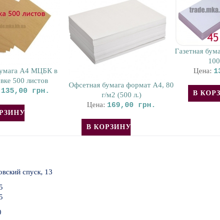
Газетная бума
100
умага А4 МЦБК в
Цена:
1
вке 500 листов
Офсетная бумага формат A4, 80
:
135,00 грн.
г/м2 (500 л.)
Цена:
169,00 грн.
овский спуск, 13
5
5
0