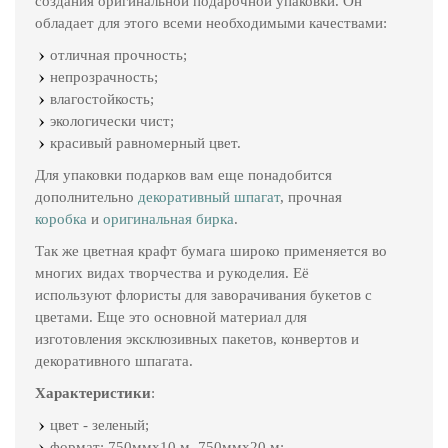
создания оригинальной подарочной упаковки. Он
обладает для этого всеми необходимыми качествами:
отличная прочность;
непрозрачность;
влагостойкость;
экологически чист;
красивый равномерный цвет.
Для упаковки подарков вам еще понадобится
дополнительно
декоративный шпагат
, прочная
коробка
и
оригинальная бирка
.
Так же цветная крафт бумага широко применяется во
многих видах творчества и рукоделия. Её
используют флористы для заворачивания букетов с
цветами. Еще это основной материал для
изготовления эксклюзивных пакетов, конвертов и
декоративного шпагата.
Характеристики
:
цвет - зеленый;
формат: 750ммх10 м, 750ммх20 м;