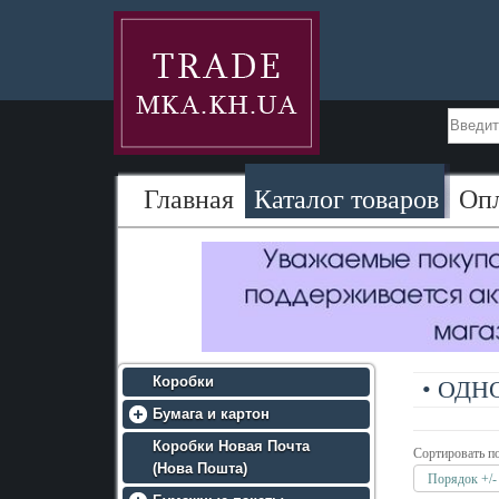
Главная
Каталог товаров
Оп
Коробки
• ОДН
Бумага и картон
• Крафт бумага (МЦБК)
Коробки Новая Почта
Сортировать п
(Нова Пошта)
• Крафт бумага (эко крафт)
Порядок +/-
• Премиум крафт бумага