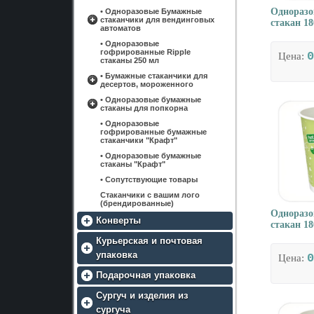
Однораз
• Одноразовые Бумажные
стаканчики для вендинговых
стакан 18
автоматов
• Одноразовые
• Одноразовые бумажные
гофрированные Ripple
стаканы 195 мл
0
Цена:
стаканы 250 мл
• Одноразовые бумажные
• Бумажные стаканчики для
стаканы 213 мл
десертов, мороженного
• Одноразовые бумажные
• Одноразовые бумажные
стаканы для попкорна
стаканы 286 мл
• Одноразовые
• Одноразовые бумажные
гофрированные бумажные
стаканы 500 мл
стаканчики "Крафт"
• Одноразовые бумажные
• Одноразовые бумажные
стаканы 1000 мл
стаканы "Крафт"
• Сопутствующие товары
Стаканчики с вашим лого
(брендированные)
Однораз
Конверты
стакан 18
Конверты из крафт бумаги
Курьерская и почтовая
упаковка
Конверты из кальки
Крафт конверты С4
0
Цена:
треугольный клапан
Конверты из мелованной
Четырехклапанные
Подарочная упаковка
Крафт конверты С5
бумаги
гофроящики и гофрокороба
треугольный клапан
• Упаковочная крафт бумага
Сургуч и изделия из
Бархатные конверты
Конверты мелованные С6 с
• Курьерские и почтовые
Крафт конверты С6
треугольным клапаном
сургуча
пакеты с расширением
• Декоративный шпагат
треугольный клапан