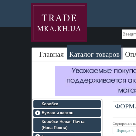
Главная
Каталог товаров
Оп
Коробки
ФОРМА
Бумага и картон
• Крафт бумага (МЦБК)
Коробки Новая Почта
Сортировать п
(Нова Пошта)
• Крафт бумага (эко крафт)
Порядок +/-
• Премиум крафт бумага