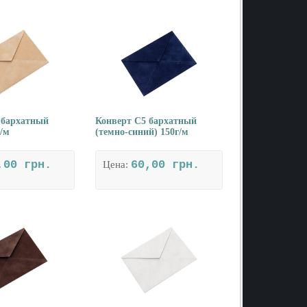
 бархатный
Конверт С5 бархатный
г/м
(темно-синий) 150г/м
,00 грн.
60,00 грн.
Цена: