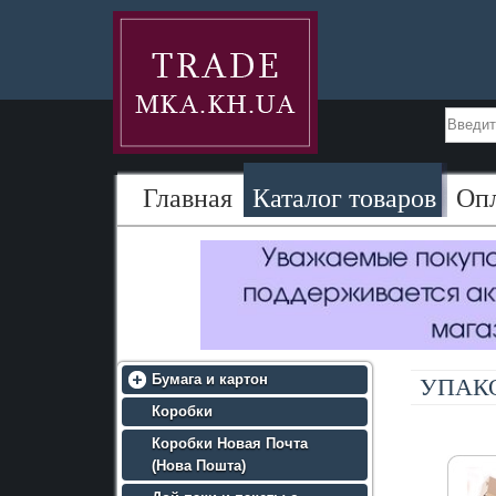
Главная
Каталог товаров
Оп
Бумага и картон
УПАК
• Крафт бумага (МЦБК)
Коробки
• Крафт бумага (эко крафт)
Коробки Новая Почта
• Премиум крафт бумага
(Нова Пошта)
(белая)