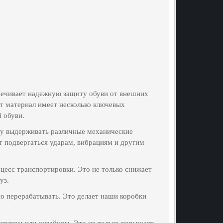
печивает надежную защиту обуви от внешних
от материал имеет несколько ключевых
 обуви.
ему выдерживать различные механические
ут подвергаться ударам, вибрациям и другим
цесс транспортировки. Это не только снижает
уз.
о перерабатывать. Это делает наши коробки
отипом или дизайном. Это не только повышает