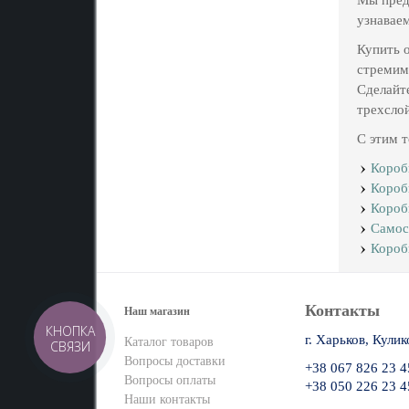
узнаваем
Купить о
стремим
Сделайт
трехсло
С этим 
Короб
Короб
Короб
Самос
Короб
Контакты
Наш магазин
КНОПКА
г. Харьков, Кулик
Каталог товаров
СВЯЗИ
Вопросы доставки
+38 067 826 23 4
Вопросы оплаты
+38 050 226 23 4
Наши контакты