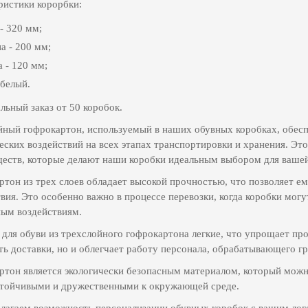
ристики корорбки:
- 320 мм;
а - 200 мм;
 - 120 мм;
 белый.
ьный заказ от 50 коробок.
йный гофрокартон, используемый в наших обувных коробках, обес
еских воздействий на всех этапах транспортировки и хранения. Эт
еств, которые делают наши коробки идеальным выбором для вашей
ртон из трех слоев обладает высокой прочностью, что позволяет 
вия. Это особенно важно в процессе перевозки, когда коробки мог
ным воздействиям.
для обуви из трехслойного гофрокартона легкие, что упрощает про
ь доставки, но и облегчает работу персонала, обрабатывающего гр
ртон является экологически безопасным материалом, который можн
стойчивыми и дружественными к окружающей среде.
лагаем возможность персонализации обувных коробок с вашим лог