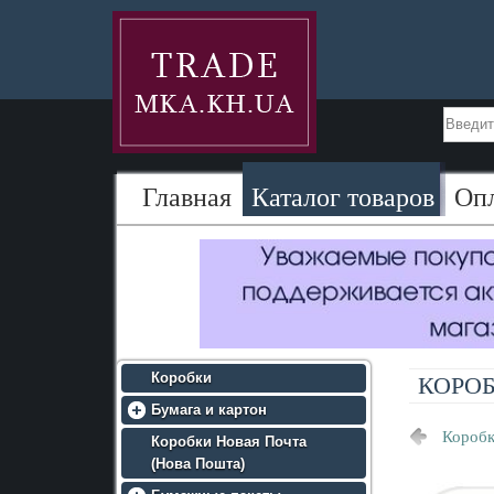
Главная
Каталог товаров
Оп
Коробки
КОРОБ
Бумага и картон
Коробк
• Крафт бумага (МЦБК)
Коробки Новая Почта
(Нова Пошта)
• Крафт бумага (эко крафт)
• Премиум крафт бумага